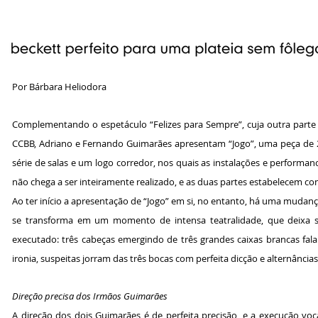
Por Bárbara Heliodora
Complementando o espetáculo “Felizes para Sempre”, cuja outra parte é co
CCBB, Adriano e Fernando Guimarães apresentam “Jogo”, uma peça de 2
série de salas e um logo corredor, nos quais as instalações e perform
não chega a ser inteiramente realizado, e as duas partes estabelecem 
Ao ter início a apresentação de “Jogo” em si, no entanto, há uma mudança
se transforma em um momento de intensa teatralidade, que deixa 
executado: três cabeças emergindo de três grandes caixas brancas fa
ironia, suspeitas jorram das três bocas com perfeita dicção e alternânci
Direção precisa dos Irmãos Guimarães
A direção dos dois Guimarães é de perfeita precisão, e a execução voca