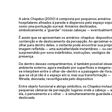
A série
Chapéus
(2000) é composta por pequenos armários
hospitalares afixados à parede e dispersos pelo espaço expo
como uma pontuação surreal. Armários destinados,
simbolicamente, a “guardar” nossas cabeças — eventualment
É assim que se apresentam os armários-chapéus: dispositiv
contenção e de deslocamento da percepção. Ao aproximar-s
olhar para dentro deles, o visitante pode encontrar sua própr
imagem refletida — uma autoalteridade instantânea — ou ser
surpreendido por sons indefinidos, instruções, vestígios de
presença.
De dentro desses compartimentos, é também possível obser
ambiente externo, agora mediado por superfícies e imagens
se interpõem entre o olhar-de-dentro e a paisagem-de-fora
que se vê já não é o espaço em si, mas sua transformação —
filtrada, desviada, reconfigurada pelo dispositivo.
Entre objeto funcional e abrigo simbólico, os
Chapéus
instau
pequenas câmaras de percepção: lugares onde a cabeça — e
ela, o pensamento e o olhar — é simultaneamente guardada 
deslocada.