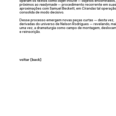
operam os textos como
objet trouvé
— objetos encontrados,
próximos ao
readymade
— procedimento recorrente em sua
aproximações com Samuel Beckett, em
Cirandas
tal operação
consolida de modo decisivo.
Desse processo emergem novas peças curtas — desta vez,
derivadas do universo de Nelson Rodrigues — revelando, ma
uma vez, a dramaturgia como campo de montagem, desloca
e reinscrição.
voltar [back]