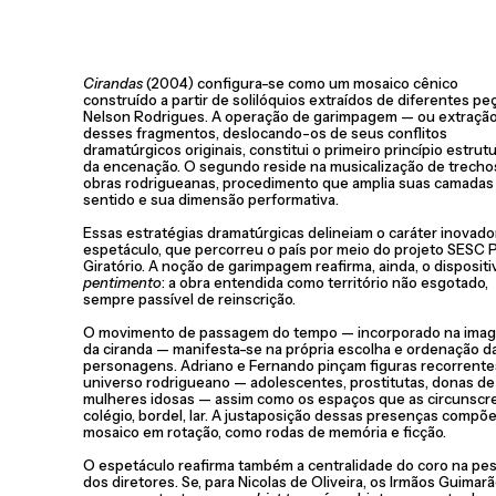
Cirandas
(2004) configura-se como um mosaico cênico
construído a partir de solilóquios extraídos de diferentes pe
Nelson Rodrigues. A operação de garimpagem — ou extraçã
desses fragmentos, deslocando-os de seus conflitos
dramatúrgicos originais, constitui o primeiro princípio estrut
da encenação. O segundo reside na musicalização de trecho
obras rodrigueanas, procedimento que amplia suas camadas
sentido e sua dimensão performativa.
Essas estratégias dramatúrgicas delineiam o caráter inovado
espetáculo, que percorreu o país por meio do projeto SESC 
Giratório. A noção de garimpagem reafirma, ainda, o dispositi
pentimento
: a obra entendida como território não esgotado,
sempre passível de reinscrição.
O movimento de passagem do tempo — incorporado na ima
da ciranda — manifesta-se na própria escolha e ordenação d
personagens. Adriano e Fernando pinçam figuras recorrente
universo rodrigueano — adolescentes, prostitutas, donas de
mulheres idosas — assim como os espaços que as circunscr
colégio, bordel, lar. A justaposição dessas presenças compõe
mosaico em rotação, como rodas de memória e ficção.
O espetáculo reafirma também a centralidade do coro na pe
dos diretores. Se, para Nicolas de Oliveira, os Irmãos Guimar