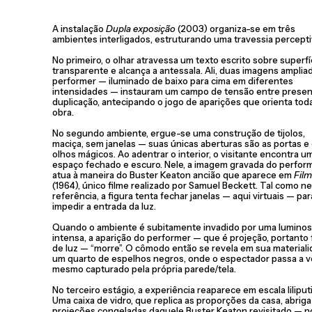
A instalação
Dupla exposição
(2003) organiza-se em três
ambientes interligados, estruturando uma travessia percepti
No primeiro, o olhar atravessa um texto escrito sobre superfí
transparente e alcança a antessala. Ali, duas imagens amplia
performer — iluminado de baixo para cima em diferentes
intensidades — instauram um campo de tensão entre presen
duplicação, antecipando o jogo de aparições que orienta tod
obra.
No segundo ambiente, ergue-se uma construção de tijolos,
maciça, sem janelas — suas únicas aberturas são as portas e
olhos mágicos. Ao adentrar o interior, o visitante encontra u
espaço fechado e escuro. Nele, a imagem gravada do perfor
atua à maneira do Buster Keaton ancião que aparece em
Film
(1964), único filme realizado por Samuel Beckett. Tal como n
referência, a figura tenta fechar janelas — aqui virtuais — par
impedir a entrada da luz.
Quando o ambiente é subitamente invadido por uma lumino
intensa, a aparição do performer — que é projeção, portanto 
de luz — “morre”. O cômodo então se revela em sua materiali
um quarto de espelhos negros, onde o espectador passa a ve
mesmo capturado pela própria parede/tela.
No terceiro estágio, a experiência reaparece em escala liliput
Uma caixa de vidro, que replica as proporções da casa, abriga
projeções congeladas daquele Buster Keaton revisitado — 