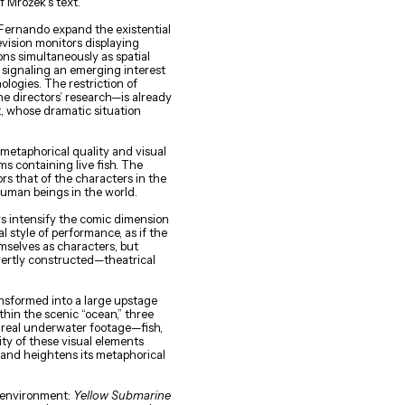
f Mrożek’s text.
 Fernando expand the existential
evision monitors displaying
ons simultaneously as spatial
 signaling an emerging interest
ologies. The restriction of
 directors’ research—is already
t, whose dramatic situation
 metaphorical quality and visual
s containing live fish. The
ors that of the characters in the
human beings in the world.
rs intensify the comic dimension
l style of performance, as if the
emselves as characters, but
overtly constructed—theatrical
ansformed into a large upstage
thin the scenic “ocean,” three
 real underwater footage—fish,
ity of these visual elements
 and heightens its metaphorical
c environment:
Yellow Submarine