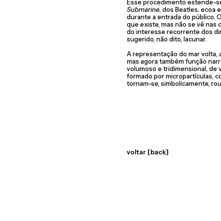
Esse procedimento estende-s
Submarine
, dos Beatles, ecoa 
durante a entrada do público. 
que existe, mas não se vê nas 
do interesse recorrente dos d
sugerido, não dito, lacunar.
A representação do mar volta, a
mas agora também função narra
volumoso e tridimensional, de v
formado por micropartículas, 
tornam-se, simbolicamente, ro
voltar [back]