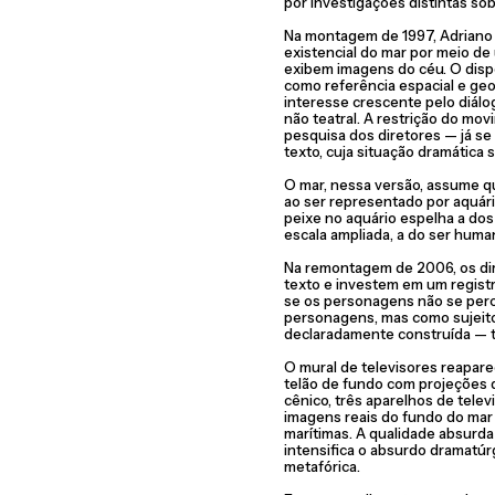
por investigações distintas sob
Na montagem de 1997, Adriano 
existencial do mar por meio de
exibem imagens do céu. O disp
como referência espacial e geo
interesse crescente pelo diál
não teatral. A restrição do mo
pesquisa dos diretores — já se
texto, cuja situação dramática
O mar, nessa versão, assume qu
ao ser representado por aquári
peixe no aquário espelha a do
escala ampliada, a do ser hum
Na remontagem de 2006, os di
texto e investem em um registr
se os personagens não se pe
personagens, mas como sujeito
declaradamente construída — t
O mural de televisores reapar
telão de fundo com projeções 
cênico, três aparelhos de tel
imagens reais do fundo do mar —
marítimas. A qualidade absurd
intensifica o absurdo dramatú
metafórica.