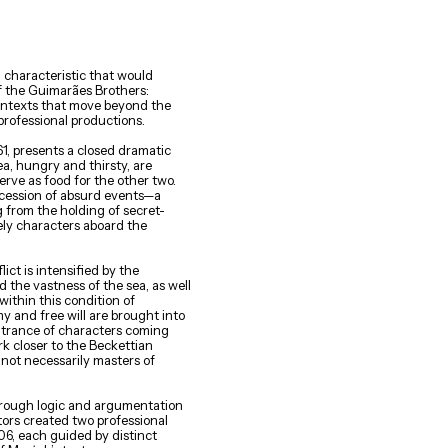
 characteristic that would
f the Guimarães Brothers:
ontexts that move beyond the
professional productions.
61, presents a closed dramatic
ea, hungry and thirsty, are
erve as food for the other two.
cession of absurd events—a
from the holding of secret-
ikely characters aboard the
ict is intensified by the
 the vastness of the sea, as well
within this condition of
and free will are brought into
entrance of characters coming
 closer to the Beckettian
not necessarily masters of
 through logic and argumentation
tors created two professional
06, each guided by distinct