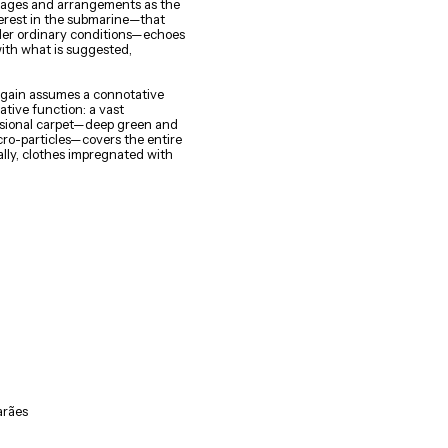
guages and arrangements as the
terest in the submarine—that
der ordinary conditions—echoes
with what is suggested,
again assumes a connotative
ative function: a vast
nsional carpet—deep green and
cro-particles—covers the entire
lly, clothes impregnated with
arães