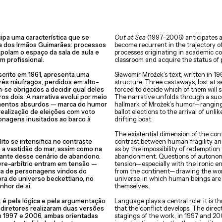
pa uma característica que se
Out at Sea
(1997–2006) anticipates a
ria dos Irmãos Guimarães: processos
become recurrent in the trajectory o
polam o espaço da sala de aula e
processes originating in academic c
 profissional.
classroom and acquire the status of 
scrito em 1961, apresenta uma
Sławomir Mrożek’s text, written in 19
rês náufragos, perdidos em alto-
structure. Three castaways, lost at s
-se obrigados a decidir qual deles
forced to decide which of them will s
ros dois. A narrativa evolui por meio
The narrative unfolds through a suc
mentos absurdos — marca do humor
hallmark of Mrożek’s humor—ranging 
ealização de eleições com voto
ballot elections to the arrival of unl
onagens inusitados ao barco à
drifting boat.
The existential dimension of the confl
ito se intensifica no contraste
contrast between human fragility and
 a vastidão do mar, assim como na
as by the impossibility of redemption 
iante desse cenário de abandono.
abandonment. Questions of autonomy 
re-arbítrio entram em tensão —
tension—especially with the ironic 
ca de personagens vindos do
from the continent—drawing the work
ra do universo beckettiano, no
universe, in which human beings are 
nhor de si.
themselves.
: é pela lógica e pela argumentação
Language plays a central role: it is
 diretores realizaram duas versões
that the conflict develops. The direc
em 1997 e 2006, ambas orientadas
stagings of the work, in 1997 and 20