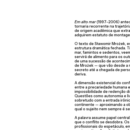
Em alto mar
(1997–2006) anteci
tornaria recorrente na trajetó
de origem acadêmica que extra
adquirem estatuto de montagem
O texto de Sławomir Mrożek, e
estrutura dramática fechada. T
mar, famintos e sedentos, veem
servirá de alimento para os out
de uma sucessão de aconteci
de Mrożek — que vão desde a r
secreto até a chegada de pers
deriva.
A dimensão existencial do confl
entre a precariedade humana e
impossibilidade de redenção d
Questões como autonomia e liv
sobretudo com a entrada irôni
continente — aproximando a ob
qual o sujeito nem sempre é se
A palavra assume papel central
que o conflito se desdobra. Os
profissionais do espetáculo, 