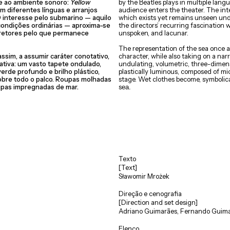
e ao ambiente sonoro:
Yellow
by the Beatles plays in multiple lan
em diferentes línguas e arranjos
audience enters the theater. The in
O interesse pelo submarino — aquilo
which exists yet remains unseen un
condições ordinárias — aproxima-se
the directors’ recurring fascination 
iretores pelo que permanece
unspoken, and lacunar.
The representation of the sea once 
ssim, a assumir caráter conotativo,
character, while also taking on a narr
tiva: um vasto tapete ondulado,
undulating, volumetric, three-dime
erde profundo e brilho plástico,
plastically luminous, composed of mi
cobre todo o palco. Roupas molhadas
stage. Wet clothes become, symbolica
upas impregnadas de mar.
s
ea.
Texto
[Text]
Sławomir Mrożek
Direção e cenografia
[Direction and set design]
Adriano Guimarães, Fernando Guim
Elenco