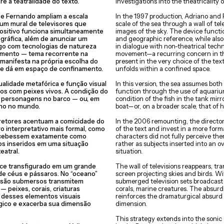
re a teatralidade do texto.
investigations into the theatricality o
e Fernando ampliam a escala
In the 1997 production, Adriano and
 um mural de televisores que
scale of the sea through a wall of tel
ositivo funciona simultaneamente
images of the sky. The device functi
gráfica, além de anunciar um
and geographic reference, while also
ogo com tecnologias de natureza
in dialogue with non-theatrical techn
vimento — tema recorrente na
movement—a recurring concern in the
 manifesta na própria escolha do
present in the very choice of the tex
 se dá em espaço de confinamento.
unfolds within a confined space.
alidade metafórica e função visual
In this version, the sea assumes both
os com peixes vivos. A condição do
function through the use of aquarium
s personagens no barco — ou, em
condition of the fish in the tank mirr
ano no mundo.
boat—or, on a broader scale, that of 
retores acentuam a comicidade do
In the 2006 remounting, the directo
o interpretativo mais formal, como
of the text and invest in a more forma
rcebessem exatamente como
characters did not fully perceive th
s inseridos em uma situação
rather as subjects inserted into an 
eatral.
situation.
ece transfigurado em um grande
The wall of televisions reappears, tr
de céus e pássaros. No “oceano”
screen projecting skies and birds. Wi
evisão submersos transmitem
submerged television sets broadcast
 peixes, corais, criaturas
corals, marine creatures. The absurd
a desses elementos visuais
reinforces the dramaturgical absurd
rgico e exacerba sua dimensão
dimension.
This strategy extends into the soni