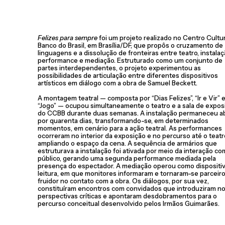
Felizes para sempre
foi um projeto realizado no Centro Cultur
Banco do Brasil, em Brasília/DF, que propôs o cruzamento de
linguagens e a dissolução de fronteiras entre teatro, instalaç
performance e mediação. Estruturado como um conjunto de
partes interdependentes, o projeto experimentou as
possibilidades de articulação entre diferentes dispositivos
artísticos em diálogo com a obra de Samuel Beckett.
A montagem teatral — composta por “Dias Felizes”, “Ir e Vir” 
“Jogo” — ocupou simultaneamente o teatro e a sala de expos
do CCBB durante duas semanas. A instalação permaneceu a
por quarenta dias, transformando-se, em determinados
momentos, em cenário para a ação teatral. As performances
ocorreram no interior da exposição e no percurso até o teatr
ampliando o espaço da cena. A sequência de armários que
estruturava a instalação foi ativada por meio da interação co
público, gerando uma segunda performance mediada pela
presença do espectador. A mediação operou como dispositi
leitura, em que monitores informaram e tornaram-se parceir
fruidor no contato com a obra. Os diálogos, por sua vez,
constituíram encontros com convidados que introduziram n
perspectivas críticas e apontaram desdobramentos para o
percurso conceitual desenvolvido pelos Irmãos Guimarães.