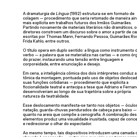
A dramaturgia de
Língua
(1992) estrutura-se em formato de
colagem — procedimento que seria retomado de maneira ai
mais explícita em trabalhos futuros dos Irmãos Guimarães.
Partindo novamente de materiais literários não dramáticos, o
diretores constroem um discurso sobre o amor a partir de ca
escritas por Thomas Mann, Fernando Pessoa, Guimarães Ro
Frida Kahlo, entre outros.
O título opera em duplo sentido: a língua como instrumento 
verbo — a palavra que se materializa nas cartas — e como ór
do prazer, instaurando uma tensão entre linguagem e
corporeidade, entre enunciação e desejo.
Em cena, a inteligência cômica dos dois intérpretes conduz a
tônica da montagem, pontuada pelo uso de objetos desloca
suas funções cotidianas — procedimento que explicita a
ficcionalidade teatral e antecipa a tese que Adriano e Ferna
desenvolveriam ao longo de sua trajetória sobre a própria
natureza da teatralidade.
Esse deslocamento manifesta-se tanto nos objetos — óculo
natação, guarda-chuvas pendurados de cabeça para baixo —
quanto na areia que compõe a cenografia. A combinação de
elementos produz uma visualidade inusitada, capaz de conce
e redirecionar o olhar do espectador.
Ao mesmo tempo, tais dispositivos introduzem uma camada 