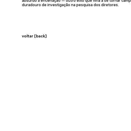
absurdo à encenação — outro eixo que viria a se tornar cam
duradouro de investigação na pesquisa dos diretores.
voltar [back]