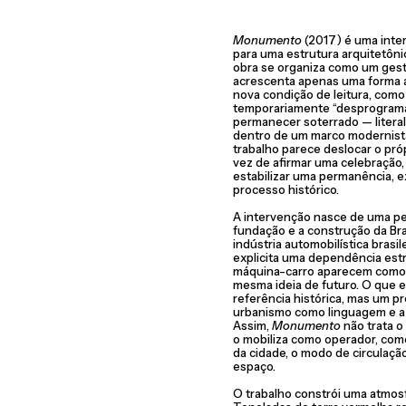
Monumento
(2017) é uma inte
para uma estrutura arquitetôni
obra se organiza como um gesto
acrescenta apenas uma forma a
nova condição de leitura, como
temporariamente “desprograma
permanecer soterrado — literal
dentro de um marco modernista
trabalho parece deslocar o pr
vez de afirmar uma celebração, 
estabilizar uma permanência, e
processo histórico.
A intervenção nasce de uma pe
fundação e a construção da Bra
indústria automobilística brasi
explicita uma dependência estr
máquina-carro aparecem como
mesma ideia de futuro. O que 
referência histórica, mas um p
urbanismo como linguagem e a i
Assim,
Monumento
não trata 
o mobiliza como operador, com
da cidade, o modo de circulaçã
espaço.
O trabalho constrói uma atmos