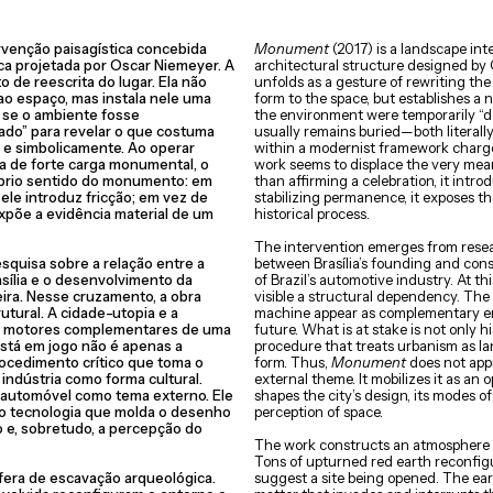
rvenção paisagística concebida
Monument
(2017) is a landscape in
ca projetada por Oscar Niemeyer. A
architectural structure designed by
 de reescrita do lugar. Ela não
unfolds as a gesture of rewriting the 
o espaço, mas instala nele uma
form to the space, but establishes a n
 se o ambiente fosse
the environment were temporarily “
do” para revelar o que costuma
usually remains buried—both literally
 e simbolicamente. Ao operar
within a modernist framework charg
 de forte carga monumental, o
work seems to displace the very me
óprio sentido do monumento: em
than affirming a celebration, it intro
ele introduz fricção; em vez de
stabilizing permanence, it exposes th
xpõe a evidência material de um
historical process.
The intervention emerges from resear
squisa sobre a relação entre a
between Brasília’s founding and con
sília e o desenvolvimento da
of Brazil’s automotive industry. At th
leira. Nesse cruzamento, a obra
visible a structural dependency. The 
utural. A cidade-utopia e a
machine appear as complementary en
 motores complementares de uma
future. What is at stake is not only hi
está em jogo não é apenas a
procedure that treats urbanism as l
rocedimento crítico que toma o
form. Thus,
Monument
does not app
ndústria como forma cultural.
external theme. It mobilizes it as an 
o automóvel como tema externo. Ele
shapes the city’s design, its modes of 
o tecnologia que molda o desenho
perception of space.
o e, sobretudo, a percepção do
The work constructs an atmosphere o
Tons of upturned red earth reconfi
fera de escavação arqueológica.
suggest a site being opened. The ear