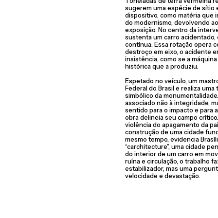
Toneladas de terra vermelha r
sugerem uma espécie de sítio 
dispositivo, como matéria que 
do modernismo, devolvendo ao
exposição. No centro da interve
sustenta um carro acidentado, 
contínua. Essa rotação opera c
destroço em eixo, o acidente 
insistência, como se a máquina 
histórica que a produziu.
Espetado no veículo, um mastro
Federal do Brasil e realiza uma
simbólico da monumentalidade.
associado não à integridade, m
sentido para o impacto e para 
obra delineia seu campo crítico
violência do apagamento da pa
construção de uma cidade fun
mesmo tempo, evidencia Brasí
“carchitecture”, uma cidade pens
do interior de um carro em mo
ruína e circulação, o trabalho
estabilizador, mas uma pergunt
velocidade e devastação.