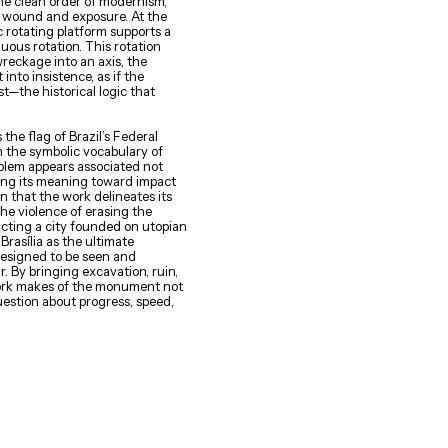
he clean order of modernism,
f wound and exposure. At the
c rotating platform supports a
uous rotation. This rotation
wreckage into an axis, the
nto insistence, as if the
—the historical logic that
the flag of Brazil’s Federal
in the symbolic vocabulary of
blem appears associated not
fting its meaning toward impact
on that the work delineates its
the violence of erasing the
ucting a city founded on utopian
 Brasília as the ultimate
 designed to be seen and
. By bringing excavation, ruin,
 work makes of the monument not
question about progress, speed,