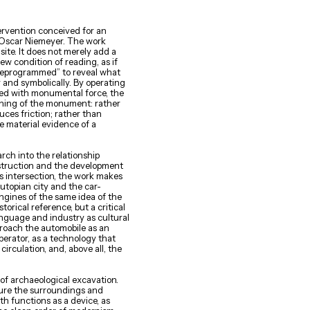
tervention conceived for an
 Oscar Niemeyer. The work
site. It does not merely add a
ew condition of reading, as if
deprogrammed” to reveal what
 and symbolically. By operating
ed with monumental force, the
aning of the monument: rather
duces friction; rather than
e material evidence of a
ch into the relationship
struction and the development
is intersection, the work makes
utopian city and the car-
gines of the same idea of the
storical reference, but a critical
anguage and industry as cultural
roach the automobile as an
operator, as a technology that
circulation, and, above all, the
f archaeological excavation.
gure the surroundings and
th functions as a device, as