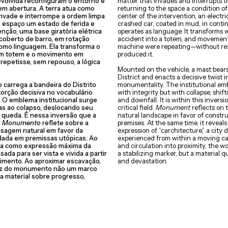
evolvida reconfiguram o entorno e
matter that invades and interrupts t
em abertura. A terra atua como
returning to the space a condition o
invade e interrompe a ordem limpa
center of the intervention, an electri
 espaço um estado de ferida e
crashed car, coated in mud, in contin
nção, uma base giratória elétrica
operates as language. It transforms 
coberto de barro, em rotação
accident into a totem, and movement i
omo linguagem. Ela transforma o
machine were repeating—without rest
em totem e o movimento em
produced it.
repetisse, sem repouso, a lógica
Mounted on the vehicle, a mast bears 
District and enacts a decisive twist 
 carrega a bandeira do Distrito
monumentality. The institutional em
 torção decisiva no vocabulário
with integrity but with collapse, shi
 O emblema institucional surge
and downfall. It is within this inversi
as ao colapso, deslocando seu
critical field.
Monument
reflects on 
a queda. É nessa inversão que a
natural landscape in favor of constr
.
Monumento
reflete sobre a
premises. At the same time, it reveals
isagem natural em favor da
expression of “carchitecture,” a city
dada em premissas utópicas. Ao
experienced from within a moving car
lia como expressão máxima da
and circulation into proximity, the
ada para ser vista e vivida a partir
a stabilizing marker, but a material 
vimento. Ao aproximar escavação,
and devastation.
 faz do monumento não um marco
a material sobre progresso,