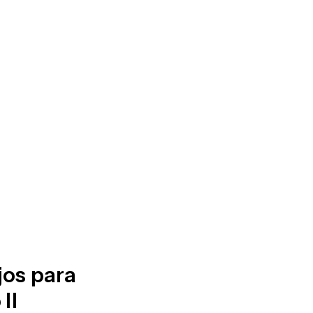
jos para
II