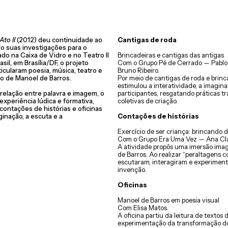
Ato II
(2012) deu continuidade ao
Cantigas de roda
do suas investigações para o
zado na Caixa de Vidro e no Teatro II
Brincadeiras e cantigas das antigas
sil, em Brasília/DF, o projeto
Com o Grupo Pé de Cerrado — Pablo
icularam poesia, música, teatro e
Bruno Ribeiro.
rso de Manoel de Barros.
Por meio de cantigas de roda e brinc
estimulou a interatividade, a imagin
relação entre palavra e imagem, o
participantes, resgatando práticas t
experiência lúdica e formativa,
coletivas de criação.
ontações de histórias e oficinas
inação, a escuta e a
Contações de histórias
Exercício de ser criança: brincando d
Com o Grupo Era Uma Vez — Ana Clar
A atividade propôs uma imersão ima
de Barros. Ao realizar “peraltagens c
escutaram, interagiram e experiment
invenção.
Oficinas
Manoel de Barros em poesia visual
Com Elisa Matos.
A oficina partiu da leitura de textos
experimentação da transformação d