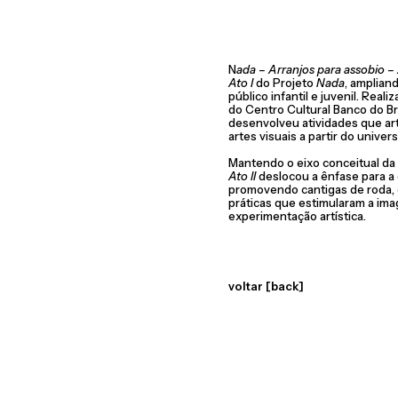
N
ada – Arranjos para assobio – 
Ato I
do Projeto
Nada
, amplian
público infantil e juvenil. Reali
do Centro Cultural Banco do Bra
desenvolveu atividades que art
artes visuais a partir do unive
Mantendo o eixo conceitual da 
Ato II
deslocou a ênfase para a 
promovendo cantigas de roda, c
práticas que estimularam a imag
experimentação artística.
voltar [back]