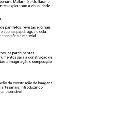
Stéphane Mallarmé e Guillaume
pantes exploraram a visualidade
a
e panfletos, revistas e jornais
o apenas papel, água e cola,
 consciência material.
ros, os participantes
strumentos para a construção de
idade, imaginação e composição
tação da construção de imagens
 artesanais, introduzindo
ca e sensível.