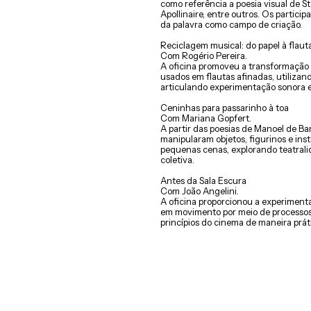
como referência a poesia visual de 
Apollinaire, entre outros. Os partici
da palavra como campo de criação.
Reciclagem musical: do papel à flaut
Com Rogério Pereira.
A oficina promoveu a transformação d
usados em flautas afinadas, utilizand
articulando experimentação sonora e
Ceninhas para passarinho à toa
Com Mariana Gopfert.
A partir das poesias de Manoel de Bar
manipularam objetos, figurinos e in
pequenas cenas, explorando teatral
coletiva.
Antes da Sala Escura
Com João Angelini.
A oficina proporcionou a experimen
em movimento por meio de processos
princípios do cinema de maneira práti