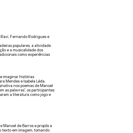
 Ravi, Fernando Rodrigues e
adeiras populares, a atividade
ação e a musicalidade dos
radicionais como experiências
e imaginar histórias
a Mendes e Isabela Léda.
ginativa nos poemas de Manoel
om as palavras”, os participantes
aram a literatura como jogo e
 de Manoel de Barros e propôs a
o texto em imagem, tomando