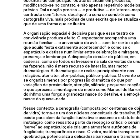
estrutura de composição: os atores atuam em processo,
modificando-se no contato, e não apenas repetindo modelo
prévios. Daí a noção precisa — e produtiva — de “atores-map
contraste com “atores-decalque”: a cena se constrói como
cartografia viva, mais próxima de uma escrita que se atualiza
que de uma forma que se ilustra.
A organização espacial é decisiva para que esse teatro de
convivência produza efeito. O espectador acompanha uma
reunião familiar — o aniversário do avô — sem ter certeza pl
que aquilo “está exatamente acontecendo”: é como se o
espetáculo existisse num limiar entre celebração e miragem,
presença e lembrança. A disposição circular do público, em
cadeiras, como se todos estivessem na sala de visitas de um
na fazenda, não é mero recurso de imersão, mas motor
dramatúrgico. A dramaturgia se realiza principalmente nas
relações: ator-ator, ator-público, público-público. O evento 
se organiza menos por progressão dramática do que por
variações de proximidade, atenção, silêncio, pequenas reaçõ
o que aproxima a montagem do modo como Manoel de Barros
do ínfimo uma força: a grandeza nasce do detalhe, e a emoçã
nasce do quase-nada.
Nesse contexto, a cenografia (composta por centenas de ob
de vidro) torna-se um dos núcleos conceituais do trabalho. E
existe para além da função ilustrativa e assume o estatuto d
instalação, como ressaltou parte da recepção crítica: o cenár
“serve” ao espetáculo; ele cria uma atmosfera autônoma de
fragilidade, transparência e risco. O vidro, matéria transparen
quebradiça, potencializa a delicadeza barrosiana e transform