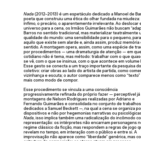
Nada
(2012–2013) é um espetáculo dedicado a Manoel de Bar
poeta que construiu uma ética do olhar fundada na miudeza:
ínfimo, o precário, o aparentemente irrelevante. Ao deslocar
universo para a cena, os Irmãos Guimarães não buscam “adap
Barros no sentido tradicional, mas materializar teatralmente
qualidade do mundo: uma sensibilidade para o pequeno, para
aquilo que existe sem alarde e, ainda assim, produz memória 
sentido. A montagem opera, assim, como uma espécie de tr
por procedimentos — uma dramaturgia de atenção — em que
cotidiano não é tema, mas método: trabalhar com o que quas
se vê, com o que se insinua, com o que acontece em volume 
Esse gesto se conecta a um traço importante da pesquisa d
coletivo: criar obras ao lado do artista de partida, como comen
vizinhança e escuta; o autor comparece menos como “texto”
mais como modo de compor.
Esse procedimento se vincula a uma consciência
progressivamente refinada do próprio fazer — perceptível já
montagens de Nelson Rodrigues realizadas por Adriano e
Fernando Guimarães e consolidada no conjunto de trabalhos
dedicados a Samuel Beckett —, na qual a cena se organiza po
dispositivos e não por hegemonias narrativas ou psicológica
Nada
, isso implica também uma radicalização do incômodo c
representação: os intérpretes não encarnam personagens n
regime clássico da ficção, mas respondem a regras de jogo q
revelam no tempo, em interação com o público e entre si. A
improvisação não aparece como “liberdade” genérica, mas c