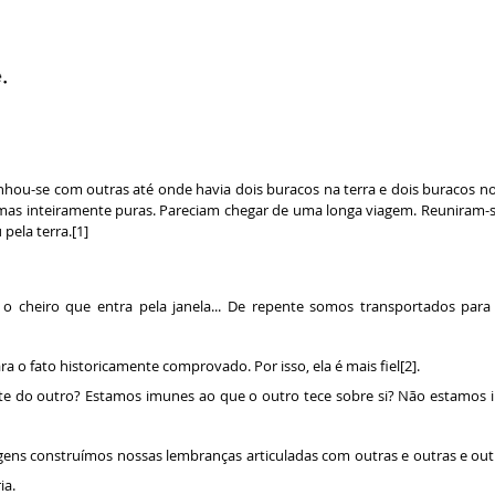
ou-se com outras até onde havia dois buracos na terra e dois buracos no 
lmas inteiramente puras. Pareciam chegar de uma longa viagem. Reuniram-s
pela terra.[1]
 cheiro que entra pela janela... De repente somos transportados para o
a o fato historicamente comprovado. Por isso, ela é mais fiel[2].
e do outro? Estamos imunes ao que o outro tece sobre si? Não estamos i
magens construímos nossas lembranças articuladas com outras e outras e out
ia.