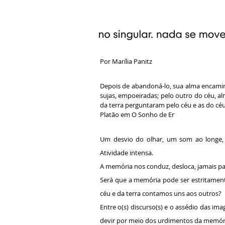
Por Marília Panitz
Depois de abandoná-lo, sua alma encaminh
sujas, empoeiradas; pelo outro do céu, a
da terra perguntaram pelo céu e as do céu 
Platão em O Sonho de Er
Um desvio do olhar, um som ao longe, o
Atividade intensa.
A memória nos conduz, desloca, jamais par
Será que a memória pode ser estritament
céu e da terra contamos uns aos outros?
Entre o(s) discurso(s) e o assédio das i
devir por meio dos urdimentos da memór