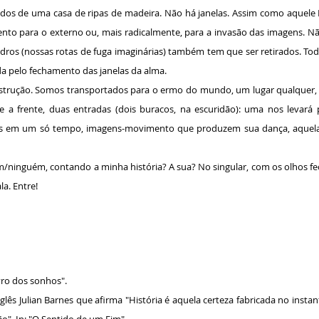
ndos de uma casa de ripas de madeira. Não há janelas. Assim como aquele 
ento para o externo ou, mais radicalmente, para a invasão das imagens. N
ros (nossas rotas de fuga imaginárias) também tem que ser retirados. Toda 
a pelo fechamento das janelas da alma.
trução. Somos transportados para o ermo do mundo, um lugar qualquer,
te a frente, duas entradas (dois buracos, na escuridão): uma nos levará
pos em um só tempo, imagens-movimento que produzem sua dança, aquela
m/ninguém, contando a minha história? A sua? No singular, com os olhos fec
a. Entre!
vro dos sonhos".
s Julian Barnes que afirma "História é aquela certeza fabricada no insta