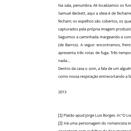
Na sala, penumbra. Ali localizamos os fu
Samuel Beckett, aqui a ideia é de fecham
fecham; os espelhos são cobertos, os quad
capturados pela própria imagem produzid
Seguimos a caminhada margeando a cons
(de Barros). A seguir encontramos, fren
apresenta três rotas de fuga. Três tem
nada...
Dentro da casa o som, a fala de um algué
como nossa respiração entrecortando a fal
2013
Platão apud Jorge Luis Borges. In:"O Li
[1]
Há uma personagem do romancista inglê
[2]