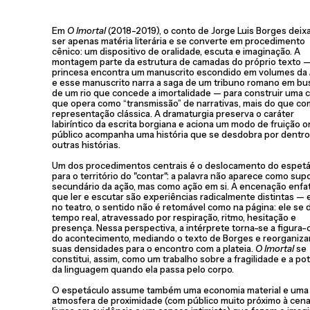
Em
O Imortal
(2018-2019), o conto de Jorge Luis Borges deix
ser apenas matéria literária e se converte em procedimento
cênico: um dispositivo de oralidade, escuta e imaginação. A
montagem parte da estrutura de camadas do próprio texto 
princesa encontra um manuscrito escondido em volumes da
e esse manuscrito narra a saga de um tribuno romano em bu
de um rio que concede a imortalidade — para construir uma 
que opera como “transmissão” de narrativas, mais do que c
representação clássica. A dramaturgia preserva o caráter
labiríntico da escrita borgiana e aciona um modo de fruição 
público acompanha uma história que se desdobra por dentro
outras histórias.
Um dos procedimentos centrais é o deslocamento do espet
para o território do "contar": a palavra não aparece como sup
secundário da ação, mas como ação em si. A encenação enfat
que ler e escutar são experiências radicalmente distintas — 
no teatro, o sentido não é retomável como na página: ele se 
tempo real, atravessado por respiração, ritmo, hesitação e
presença. Nessa perspectiva, a intérprete torna-se a figura
do acontecimento, mediando o texto de Borges e reorganiz
suas densidades para o encontro com a plateia.
O Imortal
se
constitui, assim, como um trabalho sobre a fragilidade e a po
da linguagem quando ela passa pelo corpo.
O espetáculo assume também uma economia material e uma
atmosfera de proximidade (com público muito próximo à cena