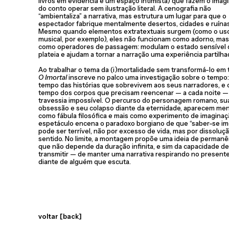
livros em evidência e um espaço intimista) que fazem o imagi
do conto operar sem ilustração literal. A cenografia não
“ambientaliza” a narrativa, mas estrutura um lugar para que o
espectador fabrique mentalmente desertos, cidades e ruínas
Mesmo quando elementos extratextuais surgem (como o us
musical, por exemplo), eles não funcionam como adorno, mas
como operadores de passagem: modulam o estado sensível 
plateia e ajudam a tornar a narração uma experiência partilha
Ao trabalhar o tema da (i)mortalidade sem transformá-lo em 
O Imortal
inscreve no palco uma investigação sobre o tempo:
tempo das histórias que sobrevivem aos seus narradores, e 
tempo dos corpos que precisam reencenar — a cada noite 
travessia impossível. O percurso do personagem romano, su
obsessão e seu colapso diante da eternidade, aparecem me
como fábula filosófica e mais como experimento de imaginaç
espetáculo encena o paradoxo borgiano de que “saber-se imo
pode ser terrível, não por excesso de vida, mas por dissoluç
sentido. No limite, a montagem propõe uma ideia de permanê
que não depende da duração infinita, e sim da capacidade de
transmitir — de manter uma narrativa respirando no presente
diante de alguém que escuta.
voltar [back]