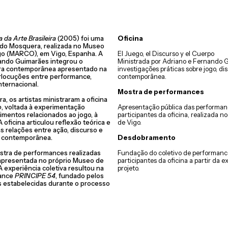
a Arte Brasileira
(2005) foi uma
Oficina
rdo Mosquera, realizada no Museo
o (MARCO), em Vigo, Espanha. A
El Juego, el Discurso y el Cuerpo
nando Guimarães integrou o
Ministrada por Adriano e Fernando G
ira contemporânea apresentado na
investigações práticas sobre jogo, d
rlocuções entre performance,
contemporânea.
nternacional.
Mostra de performances
 os artistas ministraram a oficina
o
, voltada à experimentação
Apresentação pública das performan
dimentos relacionados ao jogo, à
participantes da oficina, realizada
 oficina articulou reflexão teórica e
de Vigo.
as relações entre ação, discurso e
a contemporânea.
Desdobramento
stra de performances realizadas
Fundação do coletivo de performance
, apresentada no próprio Museo de
participantes da oficina a partir da 
 experiência coletiva resultou na
projeto.
mance
PRINCIPE 54
, fundado pelos
cas estabelecidas durante o processo