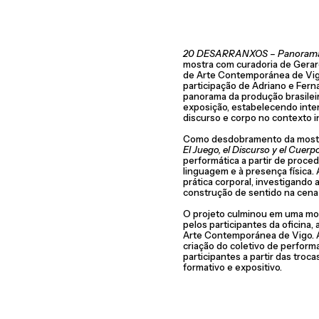
20 DESARRANXOS – Panorama d
mostra com curadoria de Gera
de Arte Contemporánea de Vig
participação de Adriano e Fer
panorama da produção brasile
exposição, estabelecendo inte
discurso e corpo no contexto i
Como desdobramento da mostra,
El Juego, el Discurso y el Cuerp
performática a partir de proce
linguagem e à presença física. A
prática corporal, investigando 
construção de sentido na cen
O projeto culminou em uma mo
pelos participantes da oficina
Arte Contemporánea de Vigo. A
criação do coletivo de perfor
participantes a partir das tro
formativo e expositivo.