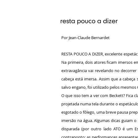
Por Jean-Claude Bernardet
RESTA POUCO A DIZER, excelente espetácu
Na primeira, dois atores ficam imersos e
extravagância vai revelando no decorrer 
cabeça está imersa. Assim que a cabeça s
salvo engano, foi utilizado pelos mesmos
O que isso tem a ver com Beckett? Fica c
projetada numa tela durante o espetáculo.
esgotado o fôlego, uma breve pausa prepar
imersão na água. Algumas dicas guiam o
disparada (por outro lado ATO é um Es
contraponto: as performances apresentada