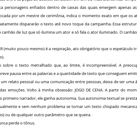
nta personagens enfiados dentro de caixas das quais emergem apenas a
ocada por um mestre de cerimônia, indica o momento exato em que os at
iatamente dispararão o texto até novo toque da campainha. Essa estrutu
canhão de luz que só ilumina um ator e só fala o ator iluminado. O canhã
 (muito pouco mesmo) é a respiração, ato obrigatório que o espetáculo tran
o).
 sobre o texto metralhado que, ao limite, é incompreensível. A preocu
 breve pausa entre as palavras e a quantidade de texto que conseguem emiti
ser um relato pessoal ou uma comunicação entre pessoas, deixa de ser uma á
das emoções. Volto à minha obsessão: JOGO DE CENA. A partir do mom
i o primeiro narrador, ele ganha autonomia. Sua autonomia textual se prest
ualmente e sem nenhum problema se tornar um texto chispado mecanicam
es) ou de qualquer outro parâmetro que se queira.
unca perde o tônus.