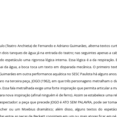
lo (Teatro Anchieta) de Fernando e Adriano Guimarães, alterna textos cu
m dois tanques de água já na entrada do teatro; nas seguintes apenas a c
do espetáculo uma rigorosa lógica interna. Essa lógica é a da respiração. 
ai da água, a boca toca um texto em disparada mecânica. O primeiro texto
 Guimarães em outra performance aquática no SESC Paulista há alguns anos
laro na terceira peça, JOGO (1962), em que três personagens metralham o d
 Essa fala metralhada exige uma forte inspiração que permita articular a m
a nova inspiração (afinal ninguém é de ferro). Assim se estabelece uma rel
 espectador: a peça que precede JOGO é ATO SEM PALAVRA, pode ser tom
cher ou um Moebius dramático; além disso, alguns textos do espetác
s entre as peças de Beckett consistem em um ou mais atores ficar em pé d