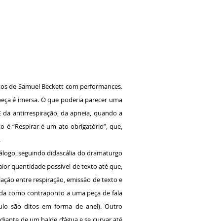
rtos de Samuel Beckett com performances.
abeça é imersa. O que poderia parecer uma
E da antirrespiração, da apneia, quando a
 é “Respirar é um ato obrigatório”, que,
.
iálogo, seguindo didascália do dramaturgo
aior quantidade possível de texto até que,
ação entre respiração, emissão de texto e
ada como contraponto a uma peça de fala
ulo são ditos em forma de anel). Outro
iante de um balde d’água e se curvar até