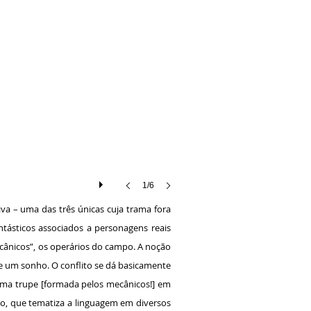
1/6
a – uma das três únicas cuja trama fora
tásticos associados a personagens reais
cânicos”, os operários do campo. A noção
de um sonho. O conflito se dá basicamente
 uma trupe [formada pelos mecânicos!] em
vo, que tematiza a linguagem em diversos