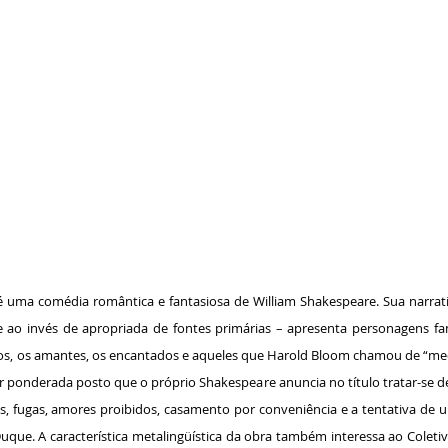
a comédia romântica e fantasiosa de William Shakespeare. Sua narrativ
 ao invés de apropriada de fontes primárias – apresenta personagens fan
cos, os amantes, os encantados e aqueles que Harold Bloom chamou de “me
er ponderada posto que o próprio Shakespeare anuncia no título tratar-se 
s, fugas, amores proibidos, casamento por conveniência e a tentativa de
ue. A característica metalingüística da obra também interessa ao Coleti