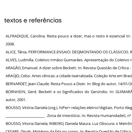
ALFRADIQUE, Carolina. Resta pouco a dizer, mas o resto é essencial In: R
2008.
ALICE, Tânia. PERFORMANCE.ENSAIO: DES]MONTANDO OS CLÁSSICOS. Rio d
ALVES, Ludmilla. Coletivo Irmãos Guimarães. Apresentação do Coletivo no
ARAGÃO, Emanuel. A dizer sobre Beckett. In: Revista Questão de Crítica - 
ARAÚJO, Celso. Artes cênicas: a cidade teatralizada. Coleção Arte em Brasíli
BERNARDET, Jean-Claude. Resta Pouco a Dizer. In: Blog do autor, 14/01/2
BORNHEIN, Gerd. Beckett e os Significados do Gerúndio. In: GUIMARÃ
autor, 2001.
BOUSSO, Vitória Daniela (org.). hiPer> relações eletro//digitais. Porto Ale
______________________ . Zona de Interstício. In: Revista HumanidadeS, nº 5
BOUSSO, Vitoria Daniela; RIBEIRO, Daniela Maura. Luz Obscura: o Metrôn
CESARE, Dinah. Mistérios da fala no corpo. In: Revista Questão de Crítica -