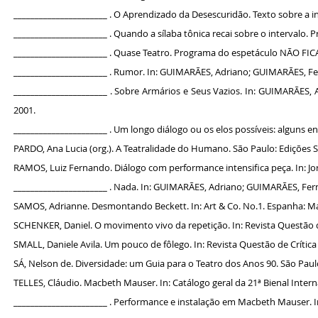
______________________ . O Aprendizado da Desescuridão. Texto sobre a i
______________________ . Quando a sílaba tônica recai sobre o intervalo
______________________ . Quase Teatro. Programa do espetáculo NÃO F
______________________ . Rumor. In: GUIMARÃES, Adriano; GUIMARÃES, Fern
______________________ . Sobre Armários e Seus Vazios. In: GUIMARÃES, 
2001.
______________________ . Um longo diálogo ou os elos possíveis: alguns 
PARDO, Ana Lucia (org.). A Teatralidade do Humano. São Paulo: Edições S
RAMOS, Luiz Fernando. Diálogo com performance intensifica peça. In: Jor
______________________ . Nada. In: GUIMARÃES, Adriano; GUIMARÃES, Ferna
SAMOS, Adrianne. Desmontando Beckett. In: Art & Co. No.1. Espanha: Ma
SCHENKER, Daniel. O movimento vivo da repetição. In: Revista Questão de C
SMALL, Daniele Avila. Um pouco de fôlego. In: Revista Questão de Crítica -
SÁ, Nelson de. Diversidade: um Guia para o Teatro dos Anos 90. São Paulo
TELLES, Cláudio. Macbeth Mauser. In: Catálogo geral da 21ª Bienal Intern
______________________ .
Performance e instalação em Macbeth Mauser. In: 