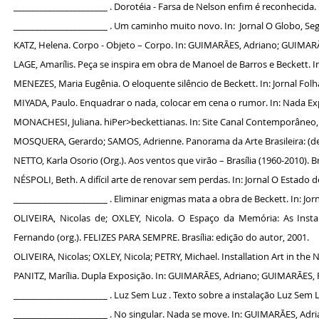
______________________ .
Dorotéia - Farsa de Nelson enfim é reconhecida.
______________________ .
Um caminho muito novo. In: Jornal O Globo, Se
KATZ, Helena. Corpo - Objeto – Corpo. In: GUIMARÃES, Adriano; GUIMARÃE
LAGE, Amarílis. Peça se inspira em obra de Manoel de Barros e Beckett. I
MENEZES, Maria Eugênia. O eloquente silêncio de Beckett. In: Jornal Folh
MIYADA, Paulo. Enquadrar o nada, colocar em cena o rumor. In: Nada Expa
MONACHESI, Juliana. hiPer>beckettianas. In: Site Canal Contemporâneo,
MOSQUERA, Gerardo; SAMOS, Adrienne. Panorama da Arte Brasileira: (de
NETTO, Karla Osorio (Org.). Aos ventos que virão – Brasília (1960-2010). Bra
NÉSPOLI, Beth. A difícil arte de renovar sem perdas. In: Jornal O Estado d
______________________ . Eliminar enigmas mata a obra de Beckett. In: Jor
OLIVEIRA, Nicolas de; OXLEY, Nicola. O Espaço da Memória: As Inst
Fernando (org.). FELIZES PARA SEMPRE. Brasília: edição do autor, 2001.
OLIVEIRA, Nicolas; OXLEY, Nicola; PETRY, Michael. Installation Art in t
PANITZ, Marília. Dupla Exposição. In: GUIMARÃES, Adriano; GUIMARÃES, F
______________________ . Luz Sem Luz . Texto sobre a instalação Luz Sem L
______________________ . No singular. Nada se move. In: GUIMARÃES, Adri