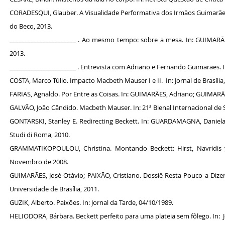
CORADESQUI, Glauber. A Visualidade Performativa dos Irmãos Guimarães: P
do Beco, 2013.
______________________ . Ao mesmo tempo: sobre a mesa. In: GUIMARÃE
2013.
______________________ . Entrevista com Adriano e Fernando Guimarães. In
COSTA, Marco Túlio. Impacto Macbeth Mauser I e II. In: Jornal de Brasília
FARIAS, Agnaldo. Por Entre as Coisas. In: GUIMARÃES, Adriano; GUIMARÃES
GALVÃO, João Cândido. Macbeth Mauser. In: 21ª Bienal Internacional de 
GONTARSKI, Stanley E. Redirecting Beckett. In: GUARDAMAGNA, Daniela
Studi di Roma, 2010.
GRAMMATIKOPOULOU, Christina. Montando Beckett: Hirst, Navridis y 
Novembro de 2008.
GUIMARÃES, José Otávio; PAIXÃO, Cristiano. Dossiê Resta Pouco a Dizer:
Universidade de Brasília, 2011.
GUZIK, Alberto. Paixões. In: Jornal da Tarde, 04/10/1989.
HELIODORA, Bárbara. Beckett perfeito para uma plateia sem fôlego. In: