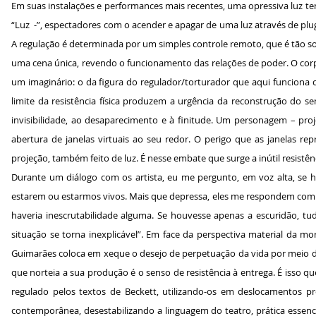
Em suas instalações e performances mais recentes, uma opressiva luz te
“Luz -”, espectadores com o acender e apagar de uma luz através de pl
A regulação é determinada por um simples controle remoto, que é tão s
uma cena única, revendo o funcionamento das relações de poder. O cor
um imaginário: o da figura do regulador/torturador que aqui funciona
limite da resistência física produzem a urgência da reconstrução do se
invisibilidade, ao desaparecimento e à finitude. Um personagem – pr
abertura de janelas virtuais ao seu redor. O perigo que as janelas rep
projeção, também feito de luz. É nesse embate que surge a inútil resistê
Durante um diálogo com os artista, eu me pergunto, em voz alta, se h
estarem ou estarmos vivos. Mais que depressa, eles me respondem com u
haveria inescrutabilidade alguma. Se houvesse apenas a escuridão, tu
situação se torna inexplicável”. Em face da perspectiva material da m
Guimarães coloca em xeque o desejo de perpetuação da vida por meio de
que norteia a sua produção é o senso de resistência à entrega. É isso 
regulado pelos textos de Beckett, utilizando-os em deslocamentos 
contemporânea, desestabilizando a linguagem do teatro, prática essenc