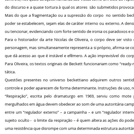
do discurso e a quase tortura à qual os atores são submetidos provoca
Mais do que a fragmentação ou a supressão do corpo no sentido becket
poder se estabelecem, sejam elas de caráter interno ou externo. A dens
ou tencionar, evidenciando com forte sentido de ironia os paradoxos e o
Para o historiador da arte Nicolas de Oliveira, o corpo deve ser vist
personagem, mas simultaneamente representa a si próprio, afirma-se como
que dá acesso ao que é instável e efêmero. A ação imprevisível do cor
Para Oliveira, os textos originais de Beckett funcionariam como “ready
tática.
Questões presentes no universo beckettiano adquirem outros senti
controle e poder aparecem de forma determinante. Instruções de uso, reg
“Respiração”, escrita pelo dramaturgo em 1969, serviu como mote 
mergulhados em água devem obedecer ao som de uma autoritária campai
entre um “regulador externo” – a campainha – e um “regulador intern
sujeito oculto - o limite da respiração – é quem altera as ações do p
uma resistência que disrompe com uma determinada estrutura autoritár