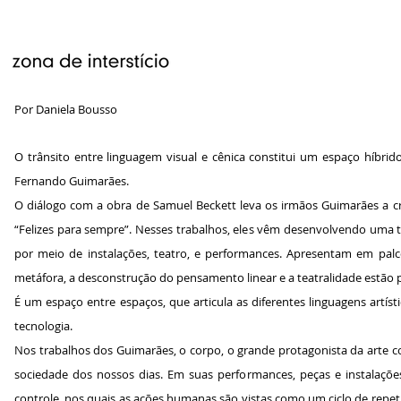
Por Daniela Bousso
O trânsito entre linguagem visual e cênica constitui um espaço híbri
Fernando Guimarães.
O diálogo com a obra de Samuel Beckett leva os irmãos Guimarães a cr
“Felizes para sempre”. Nesses trabalhos, eles vêm desenvolvendo uma tr
por meio de instalações, teatro, e performances. Apresentam em palc
metáfora, a desconstrução do pensamento linear e a teatralidade estão 
É um espaço entre espaços, que articula as diferentes linguagens artístic
tecnologia.
Nos trabalhos dos Guimarães, o corpo, o grande protagonista da art
sociedade dos nossos dias. Em suas performances, peças e instalaçõe
controle, nos quais as ações humanas são vistas como um ciclo de repetiç